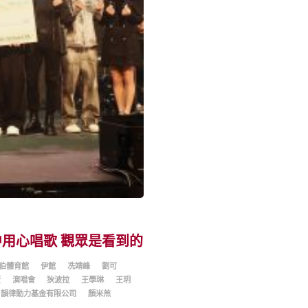
中用心唱歌 觀眾是看到的
伯體育館
伊館
冼靖峰
劉可
賢
演唱會
狄波拉
王學琳
王玥
韻律動力基金有限公司
顏米羔