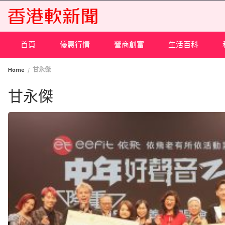
Skip
to
content
首頁
優惠行情
營商創富
生活百科
Home
甘永傑
甘永傑