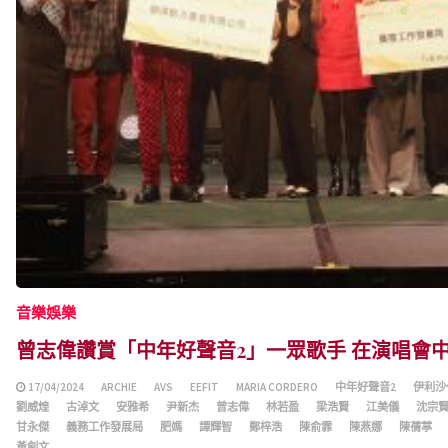
音樂娛樂
曾志偉讚賞「中年好聲音2」一眾歌手 在演唱會
17/04/2024
ARCHIE
AVS
EEFIT
MARIA CORDERO
中年好聲音2
伊利沙
劉威煌
古淖文
安雅希
尹新杰
曾志偉
林若盈
梁浩賢
江美儀
沈宗
甘永傑
義務工作發展局
肥媽
譚輝智
鄭梓浩
陳俞霏
陳燕娜
陳蒨葶
黃劍文