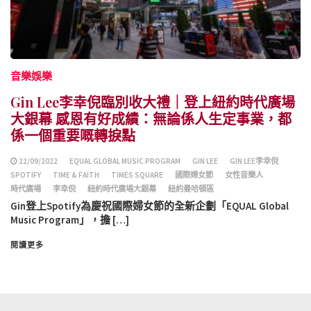
音樂娛樂
Gin Lee李幸倪臨別收大禮｜登上紐約時代廣場
大銀幕 感恩有好成績：無論係人生定事業，都
係一個重要嘅轉捩點
22/09/2022
EQUAL GLOBAL MUSIC PROGRAM
GIN LEE
GIN LEE李幸倪
SPOTIFY
TIME & FAITH
TIMES SQUARE
國際婦女節
女性音樂人
時代廣場
李幸倪
紐約時代廣場大銀幕
紐約曼哈頓區
Gin登上Spotify為慶祝國際婦女節的全新企劃「EQUAL Global
Music Program」，擔 […]
閱讀更多