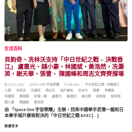
生活百科
貝鈞奇、冼林沃支持「中日世紀之戰 – 決戰香
江」 盧惠光、錢小豪、林國斌、黃浩然，冼灝
英，謝天華、張雷、 陳國峰和周志文齊齊撐場
23/11/2023
SPACE ONE 宇宙榮耀
STAR HALL
中日世紀之戰 - 決戰香江
九展
冼林沃
冼灝英
周志文
城戶康裕
宋本中
張雷
李耀倫
林國斌
楊得勝
武僧一龍
盧惠光
羅頌欣
謝天華
貝鈞奇
郭思琳
錢小豪
陳國峰
黃浩然
由 「Space One 宇宙榮耀」主辦，找來中國拳手武僧一龍和日
本拳手城戶康裕對決的「中日世紀之戰 &#82 […]
閱讀更多