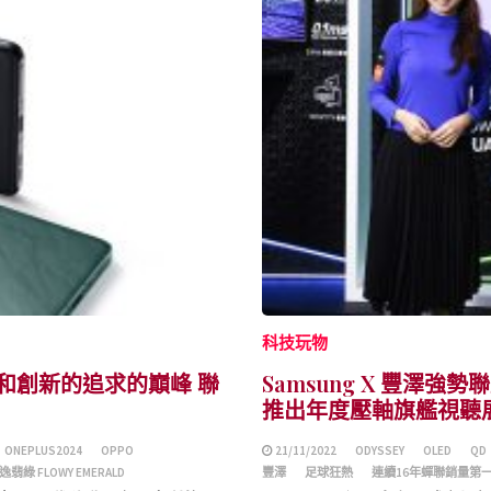
科技玩物
對卓越和創新的追求的巔峰 聯
Samsung X 豐澤強
推出年度壓軸旗艦視聽
ONEPLUS2024
OPPO
21/11/2022
ODYSSEY
OLED
QD
逸翡綠 FLOWY EMERALD
豐澤
足球狂熱
連續16年蟬聯銷量第