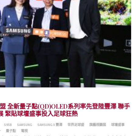
勢聯盟 全新量子點(QD)OLED系列率先登陸豐澤 聯手
展 緊貼球壇盛事投入足球狂熱
S95B
SAMSUNG
SAMSUNG X 豐澤
世界足球盛
旗艦視聽展
球壇盛事
一
量子點
電視