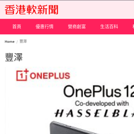
Skip
to
content
首頁
優惠行情
營商創富
生活百科
Home
豐澤
豐澤