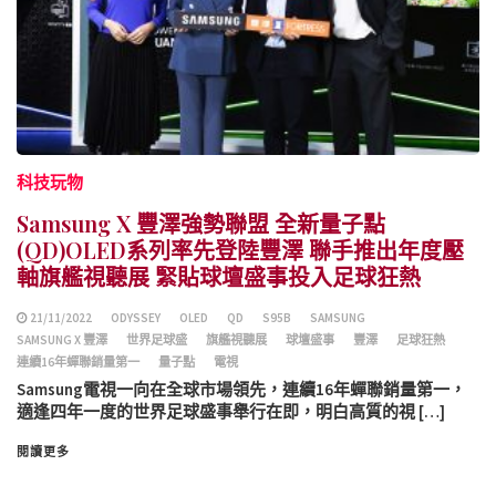
科技玩物
Samsung X 豐澤強勢聯盟 全新量子點
(QD)OLED系列率先登陸豐澤 聯手推出年度壓
軸旗艦視聽展 緊貼球壇盛事投入足球狂熱
21/11/2022
ODYSSEY
OLED
QD
S95B
SAMSUNG
SAMSUNG X 豐澤
世界足球盛
旗艦視聽展
球壇盛事
豐澤
足球狂熱
連續16年蟬聯銷量第一
量子點
電視
Samsung電視一向在全球市場領先，連續16年蟬聯銷量第一，
適逢四年一度的世界足球盛事舉行在即，明白高質的視 […]
閱讀更多