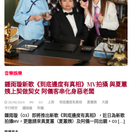
音樂娛樂
鍾雨璇新歌《到底邊度有真相》MV拍攝 與夏蕙
姨上契做契女 阿儀客串化身惡老闆
26/06/2024
MV
O3
上契
到底邊度有真相
夏蕙姨
大貓
平行時空
鍾雨璇
阿儀
鍾雨璇（O3）即將推出新歌《到底邊度有真相》，近日為新歌
拍攝MV，更邀請來黃夏蕙（夏蕙姨）及阿儀一同出鏡。O3 […]