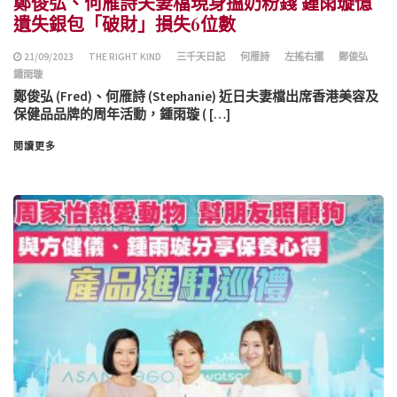
鄭俊弘、何雁詩夫妻檔現身搵奶粉錢 鍾雨璇憶
遺失銀包「破財」損失6位數
21/09/2023
THE RIGHT KIND
三千天日記
何雁詩
左搖右擺
鄭俊弘
鍾雨璇
鄭俊弘 (Fred)、何雁詩 (Stephanie) 近日夫妻檔出席香港美容及
保健品品牌的周年活動，鍾雨璇 ( […]
閱讀更多