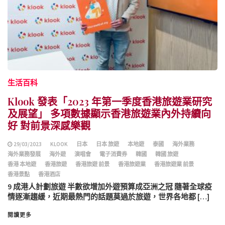
生活百科
Klook 發表「2023 年第一季度香港旅遊業研究
及展望」 多項數據顯示香港旅遊業內外持續向
好 對前景深感樂觀
29/03/2023
KLOOK
日本
日本 旅遊
本地遊
泰國
海外業務
海外業務發展
海外遊
演唱會
電子消費券
韓國
韓國 旅遊
香港 本地遊
香港旅遊
香港旅遊 前景
香港旅遊業
香港旅遊業 前景
香港景點
香港酒店
9 成港人計劃旅遊 半數欲增加外遊預算成亞洲之冠 隨著全球疫
情逐漸趨緩，近期最熱門的話題莫過於旅遊，世界各地都 […]
閱讀更多