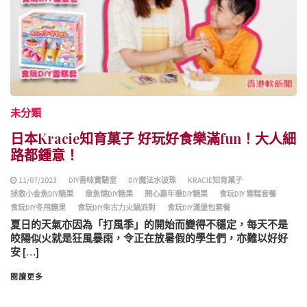
未分類
日本Kracie知育菓子 好玩好食樂滿fun！大人細
路都鍾意！
11/07/2023
DIY香味實驗室
DIY魔法水波珠
KRACIE知育菓子
拯救小金魚DIY糖果
章魚燒DIY糖果
開心嘉年華DIY糖果
食玩DIY 雪糕套餐
食玩DIY冬甩糖果
食玩DIY朱古力火鍋派對
食玩DIY漢堡包套餐
夏日的天氣亦因為「打風季」的開始而變得不穩定，每天不是
皎陽似火就是狂風暴雨，令正在放暑假的學生們，亦難以好好
安 […]
閱讀更多