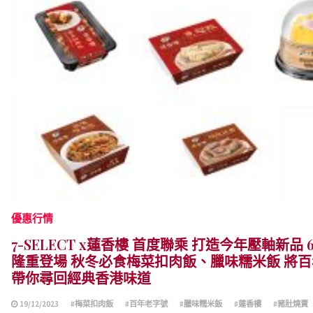
優惠行情
7-SELECT x蓮香樓 首度聯乘 打造今年壓軸新
隆重登場 秋冬必食梅菜扣肉飯、臘味糯米飯 將
帶你尋回經典香港味道
19/12/2023
#梅菜扣肉飯
#百年老字號
#臘味糯米飯
#蓮香樓
#豬肚燒賣