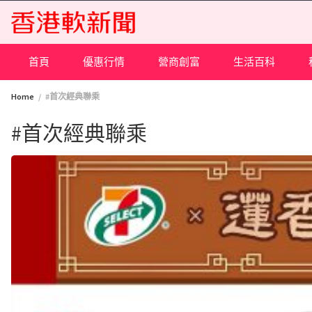
Skip
to
content
首頁
優惠行情
營商創富
生活百科
Home
#首次經典聯乘
#首次經典聯乘