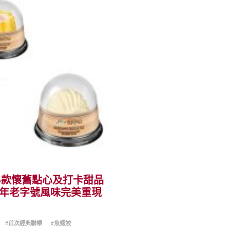
品 6款懷舊點心及打卡甜品
百年老字號風味完美重現
#首次經典聯乘
#魚翅餃