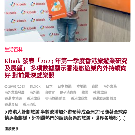
生活百科
Klook 發表「2023 年第一季度香港旅遊業研究
及展望」 多項數據顯示香港旅遊業內外持續向
好 對前景深感樂觀
29/03/2023
KLOOK
日本
日本 旅遊
本地遊
泰國
海外業務
海外業務發展
海外遊
演唱會
電子消費券
韓國
韓國 旅遊
香港 本地遊
香港旅遊
香港旅遊 前景
香港旅遊業
香港旅遊業 前景
香港景點
香港酒店
9 成港人計劃旅遊 半數欲增加外遊預算成亞洲之冠 隨著全球疫
情逐漸趨緩，近期最熱門的話題莫過於旅遊，世界各地都 […]
閱讀更多