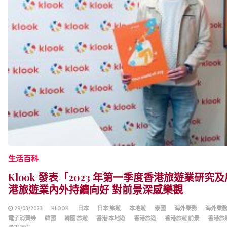
生活百科
Klook 發表「2023 年第一季度香港旅遊業研
港旅遊業內外持續向好 對前景深感樂觀
29/03/2023
KLOOK
日本
日本 旅遊
本地遊
泰國
海外業務
海外業
電子消費券
韓國
韓國 旅遊
香港 本地遊
香港旅遊
香港旅遊 前景
香港旅