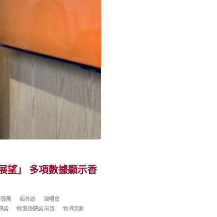
究及展望」 多項數據顯示香
務發展
海外遊
演唱會
遊業
香港旅遊業 前景
香港景點