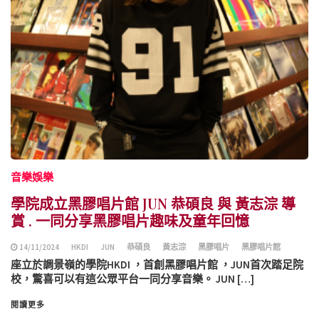
音樂娛樂
學院成立黑膠唱片館 JUN 恭碩良 與 黃志淙 導
賞 . 一同分享黑膠唱片趣味及童年回憶
14/11/2024
HKDI
JUN
恭碩良
黃志淙
黑膠唱片
黑膠唱片館
座立於調景嶺的學院HKDI ，首創黑膠唱片館 ，JUN首次踏足院
校，驚喜可以有這公眾平台一同分享音樂。 JUN […]
閱讀更多