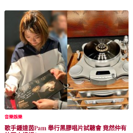
音樂娛樂
歌手鍾達茵Pam 舉行黑膠唱片試聽會 竟然仲有