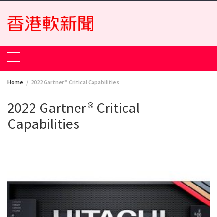
Skip
to
content
Home
2022 Gartner® Critical Capabilities
2022 Gartner® Critical
Capabilities