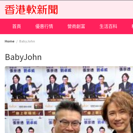
Skip
to
content
首頁
優惠行情
營商創富
生活百科
Home
BabyJohn
BabyJohn