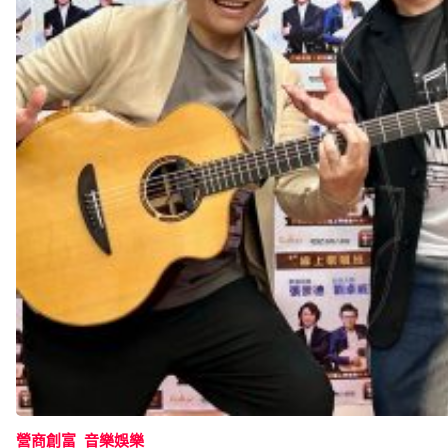
營商創富
音樂娛樂