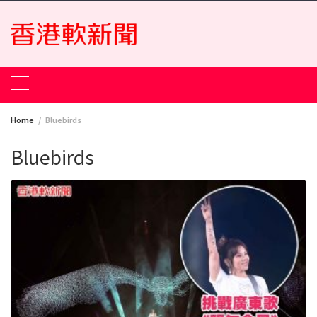
Skip
to
content
Home
Bluebirds
Bluebirds