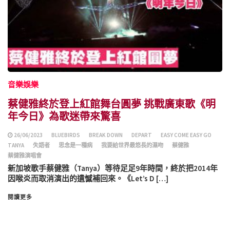
音樂娛樂
蔡健雅終於登上紅館舞台圓夢 挑戰廣東歌《明
年今日》為歌迷帶來驚喜
26/06/2023
BLUEBIRDS
BREAK DOWN
DEPART
EASY COME EASY GO
TANYA
失語者
思念是一種病
我要給世界最悠長的濕吻
蔡健雅
蔡健雅演唱會
新加坡歌手蔡健雅（Tanya）等待足足9年時間，終於把2014年
因喉炎而取消演出的遺憾補回來。《Let’s D […]
閱讀更多