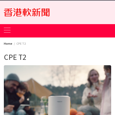
Skip
to
content
Home
CPE T2
CPE T2