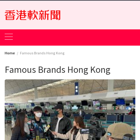
Skip
to
content
Home
Famous Brands Hong Kong
Famous Brands Hong Kong