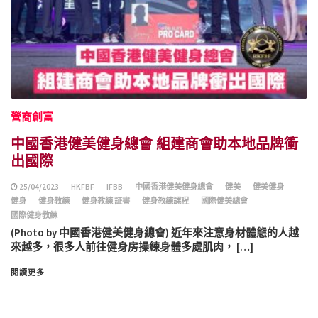
營商創富
中國香港健美健身總會 組建商會助本地品牌衝
出國際
25/04/2023
HKFBF
IFBB
中國香港健美健身總會
健美
健美健身
健身
健身教練
健身教練 証書
健身教練課程
國際健美總會
國際健身教練
(Photo by 中國香港健美健身總會) 近年來注意身材體態的人越
來越多，很多人前往健身房操練身體多處肌肉， […]
閱讀更多