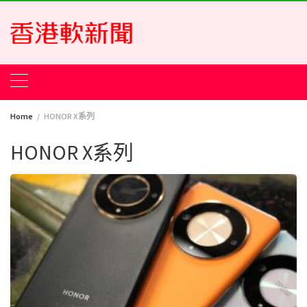
Skip
to
content
Home
HONOR X系列
HONOR X系列