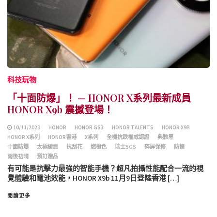
科技玩物
「十面防爆」！ — HONOR X系列最新成員
HONOR X9b 震撼登場！
10/11/2023
HONOR
HONOR GS3
HONOR TALENTS
HONOR X9B
HONOR X系列
HONOR香港
X系列
全機抗跌權威認證
典雅黑
十面防爆
太極緩震
抗刮花
燃橙色
瑞士SGS
碎屏保修
防撞
雨後初晴
預訂贈品
有可能是抗擊力最強的智能手機？超凡拍攝性能配合一流的視
覺體驗和電池效能，HONOR X9b 11月9日登陸香港 […]
閱讀更多