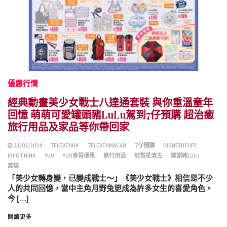
優惠行情
經典動畫美少女戰士八達通套裝 與你重溫童年
回憶 萌萌可愛罐頭豬LuLu駕到7仔預購 超治癒
旅行用品及家品等你帶回家
21/02/2024
7ELEVENHK
7ELEVENMACAU
7仔預購
DISNEYUFUFY
INFOTHINK
YUU
YUU會員優惠
旅行用品
紅彗星渣古
罐頭豬LULU
高達
「美少女轉身變，已變成戰士～」《美少女戰士》相信是不少
人的共同回憶，當中主角月野兔更成為許多女生的喜愛角色。
今 […]
閱讀更多