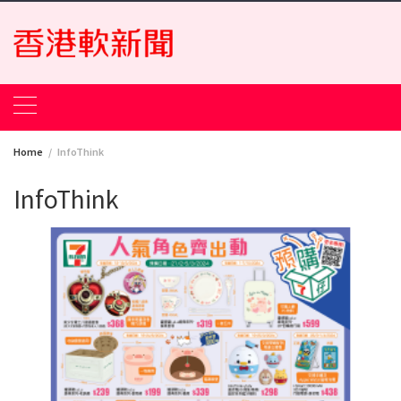
Skip
to
content
Home
InfoThink
InfoThink