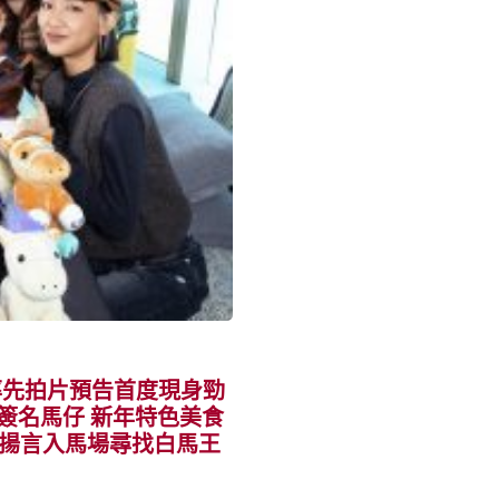
 率先拍片預告首度現身勁
贏簽名馬仔 新年特色美食
 揚言入馬場尋找白馬王