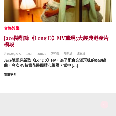
音樂娛樂
Jace陳凱詠《Long D》MV重現5大經典港產片
橋段
08/04/2022
JACE
LONG D
張明偉
陳凱詠
馮允謙
Jace陳凱詠新歌《Long D》MV，為了配合充滿玩味的R&B編
曲，今次MV特意花時間精心籌備，當中 […]
閱讀更多