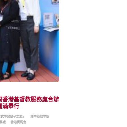
同香港基督教服務處合辦
圓滿舉行
索式學習親子之旅」
耀中幼教學院
務處
香港賽馬會