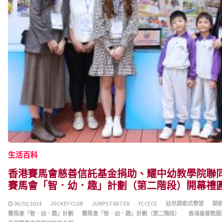
生活百科
香港賽馬會慈善信託基金捐助、耀中幼教學院聯
賽馬會「智．幼．趣」計劃（第二階段）開幕禮
06/02/2024
JOCKEY CLUB
JUMPSTARTER
YCCECE
幼兒探索式學習
探
賽馬會「智．幼．趣」計劃
賽馬會「智．幼．趣」計劃（第二階段）
香港基督教服