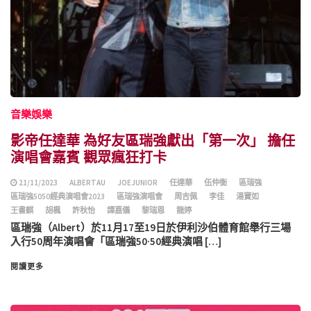
音樂娛樂
影帝任達華 為好友區瑞強獻出「第一次」 擔任
演唱會嘉賓 觀眾瘋狂打卡
21/11/2023
ALBERTAU
JOEJUNIOR
任達華
伍仲衡
區瑞強
區瑞強5050經典演唱會2023
區瑞強演唱會
周吉佩
李佳
湯寶如
王書麒
胡楓
許秋怡
譚嘉儀
黎瑞恩
龍婷
區瑞強（Albert）於11月17至19日於伊利沙伯體育館舉行三場
入行50周年演唱會「區瑞強50·50經典演唱 […]
閱讀更多