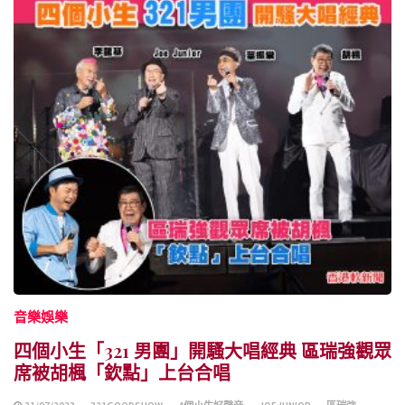
音樂娛樂
四個小生「321 男團」開騷大唱經典 區瑞強觀眾
席被胡楓「欽點」上台合唱