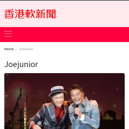
Skip
to
content
Home
Joejunior
Joejunior