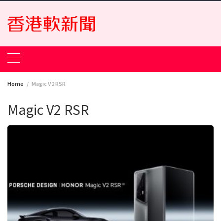
Skip
to
content
Home
Magic V2 RSR
Magic V2 RSR