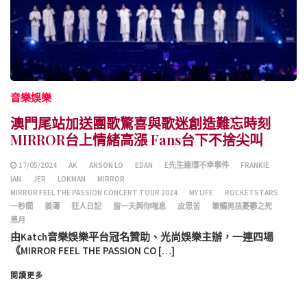
音樂娛樂
澳門尾站加送團歌驚喜與歌迷創造難忘時刻
MIRROR台上情緒高漲 Fans台下不捨尖叫
17/05/2024
AK
ANSON LO
EDAN
E先生連環不幸事件
FRANKIE
IAN
JER
LOKMAN
MIRROR
MIRROR FEEL THE PASSION CONCERT TOUR 2024
MY LIFE
ROCKETSTARS
一秒間
姜濤
狂人日記
留一天與你喘息
皮思苦
筆觸男孩憂鬱之死
黑月
由Katch音樂娛樂平台冠名贊助、光尚娛樂主辦，一連四場
《MIRROR FEEL THE PASSION CO […]
閱讀更多