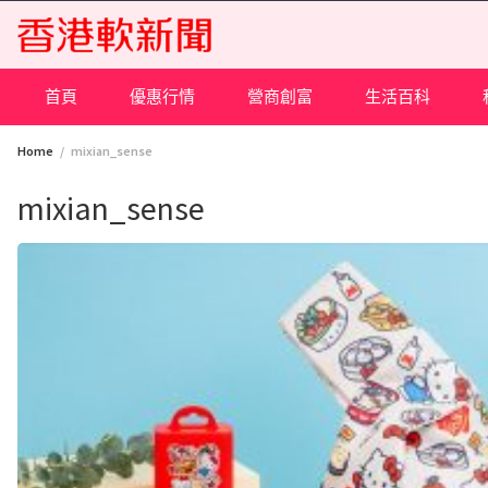
Skip
to
content
首頁
優惠行情
營商創富
生活百科
Home
mixian_sense
mixian_sense