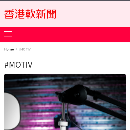
Skip
to
content
Home
#MOTIV
#MOTIV