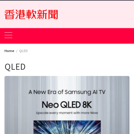
Skip
to
content
Home
QLED
QLED