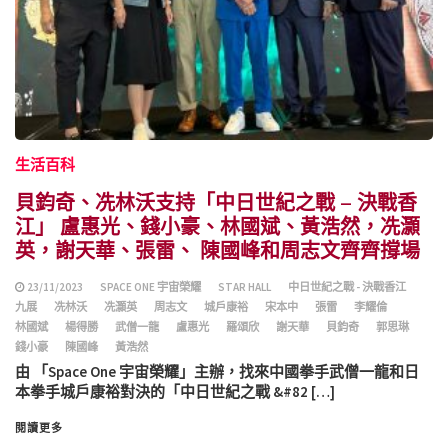
生活百科
貝鈞奇、冼林沃支持「中日世紀之戰 – 決戰香
江」 盧惠光、錢小豪、林國斌、黃浩然，冼灝
英，謝天華、張雷、 陳國峰和周志文齊齊撐場
23/11/2023
SPACE ONE 宇宙榮耀
STAR HALL
中日世紀之戰 - 決戰香江
九展
冼林沃
冼灝英
周志文
城戶康裕
宋本中
張雷
李耀倫
林國斌
楊得勝
武僧一龍
盧惠光
羅頌欣
謝天華
貝鈞奇
郭思琳
錢小豪
陳國峰
黃浩然
由 「Space One 宇宙榮耀」主辦，找來中國拳手武僧一龍和日
本拳手城戶康裕對決的「中日世紀之戰 &#82 […]
閱讀更多