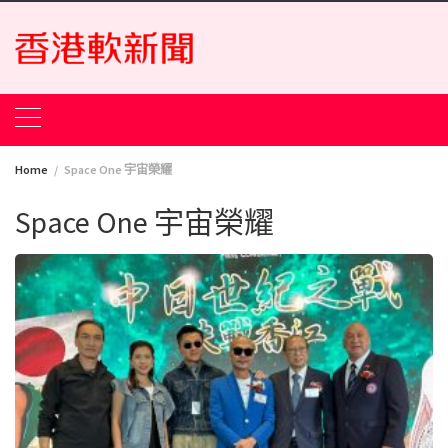
Skip
to
content
Home
Space One 宇宙榮耀
Space One 宇宙榮耀