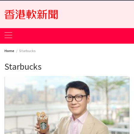
Skip
to
content
Home
Starbucks
Starbucks