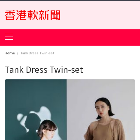
Skip
to
content
Home
Tank Dress Twin-set
Tank Dress Twin-set