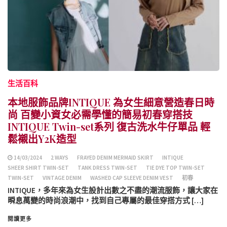
生活百科
本地服飾品牌INTIQUE 為女生細意營造春日時
尚 百變小資女必需學懂的簡易初春穿搭技
INTIQUE Twin-set系列 復古洗水牛仔單品 輕
鬆襯出Y2K造型
14/03/2024
2 WAYS
FRAYED DENIM MERMAID SKIRT
INTIQUE
SHEER SHIRT TWIN-SET
TANK DRESS TWIN-SET
TIE DYE TOP TWIN-SET
TWIN-SET
VINTAGE DENIM
WASHED CAP SLEEVE DENIM VEST
初春
INTIQUE，多年來為女生設計出數之不盡的潮流服飾，讓大家在
𣊬息萬變的時尚浪潮中，找到自己專屬的最佳穿搭方式 […]
閱讀更多