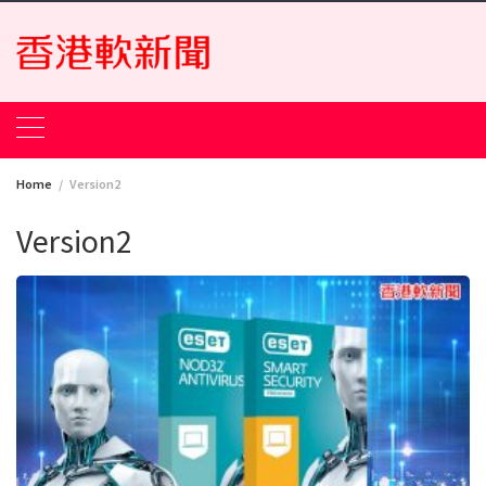
Skip
to
content
Home
Version2
Version2