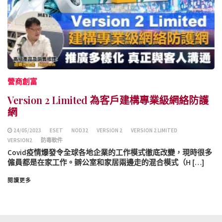
營商創富
Version 2 Limited 為客戶建構專業級網絡防護
網
24/05/2023
ESET
NOD32
VERSION 2
VERSION 2 LIMITED
VERSION2
防毒軟件
Covid疫情爆發令全球各地企業的工作模式徹底改變，現時很多
僱員都是在家工作。辧公室和家居兩邊走的混合模式（H […]
閱讀更多