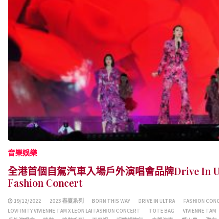
音樂娛樂
全港首個自駕汽車入場戶外演唱會品牌Drive In U
Fashion Concert
19/12/2022
2023 春夏系列
BORN THIS WAY
DRIVE IN ULTRA
FASHION CON
LOVFINITY VIVIENNE TAM X LEON LAI FASHION CONCERT
TOTE BAG
VIVIENNE TAM