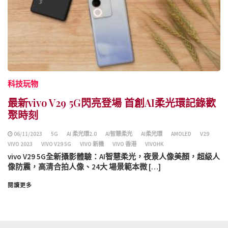
科技玩物
最新vivo V29 5G閃亮登場 首創AI柔光環記錄歡
聚時刻
06/11/2023
5G
AI 柔光環2.0
AI智慧柔光
AI柔光環
AMOLED
V29
VIVO 2023
VIVO V29 5G
VIVO 新機
VIVO 香港
VIVOHK
vivo V29 5G全新攝影體驗：AI智慧柔光，夜景人像美顏，超級人
像防震，高清合拍人像、24大 場景範本微 […]
閱讀更多