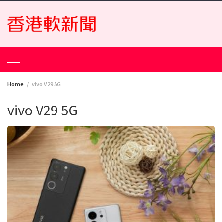
Skip
to
content
Home
vivo V29 5G
vivo V29 5G