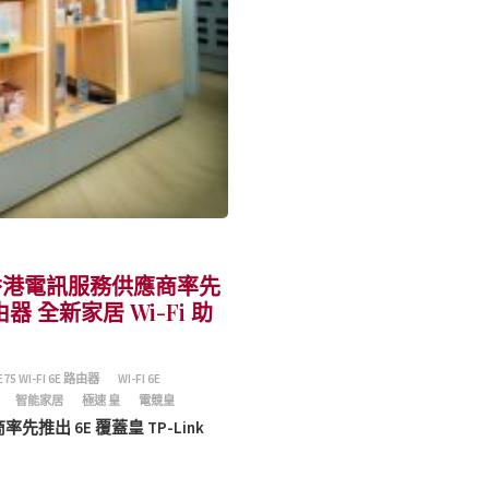
首間香港電訊服務供應商率先
 路由器 全新家居 Wi-Fi 助
E75 WI-FI 6E 路由器
WI-FI 6E
智能家居
極速 皇
電競皇
推出 6E 覆蓋皇 TP-Link