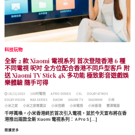
科技玩物
全新 2 款 Xiaomi 電視系列 首次登陸香港 6 種
不同電視 呎吋 全方位配合香港不同戶型客戶 附
送 Xiaomi TV Stick 4K 多功能 極致影音遊戲娛
樂體驗 隨手可得
18/12/2023
100吋電視
A PRO SERIES
CSL
DOLBY ATMOS
DOLBY VISION
MAX SERIES
XIAOMI
XIAOMI TV
XIAOMIHK
小米
小米之家
小米之家專賣店
小米官網
小米電視
小米香港
豐澤電器
千呼萬喚，小米香港終於首次引入電視，並於今天宣布將在香
港推出兩款全新 Xiaomi 電視系列： A Pro S […]
閱讀更多