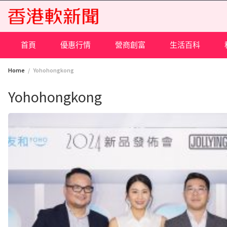
Skip
to
content
首頁
優惠行情
營商創富
生活百科
Home
Yohohongkong
Yohohongkong