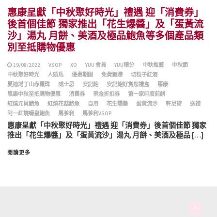
惠康呈獻「中秋聚好時光」禮遇 迎「消費券」
後首個佳節 獨家推出「花生爆醬」及「蛋黃流
沙」湯丸 月餅、美酒及極品鮑魚等多個產品類
別至抵購物優惠
19/08/2022
VSOP
XO
YUU 會員
YUU積分
中秋推薦
中秋節
中秋聚好時光
人頭馬
優惠期間
免費獲贈
切粒子紅酒
夏迪諾丁山赤霞珠
威士忌
安記鮑
安記鮑好賞您禮盒
惠康
惠康中秋至抵購物優惠
消費券
現金折扣券
第一家印度煎餅
紅燒元貝鮑魚
紅燒花菇鮑魚
自用
花生爆醬
蛋黃流沙
軒尼詩
送禮
阿一紅燒蠔皇鮑魚
馬爹利
馬爹利VSOP
惠康呈獻「中秋聚好時光」禮遇 迎「消費券」後首個佳節 獨家
推出「花生爆醬」及「蛋黃流沙」湯丸 月餅、美酒及極品 […]
閱讀更多