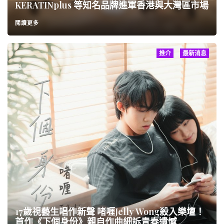
KERATINplus 等知名品牌進軍香港與大灣區市場
閱讀更多
推介
最新消息
17歲視藝生唱作新聲 啫喱Jelly Wong殺入樂壇！
首作《下個身份》親自作曲細訴青春遺憾