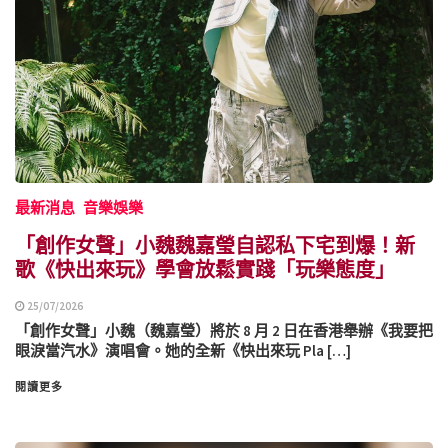
最新消息
音樂娛樂
「創作女聲」小魏魏嘉瑩自認私下宅到爆！新
歌《快出來玩》學會放鬆實踐「玩樂態度」
25/07/2026
「創作女聲」小魏（魏嘉瑩）將於 8 月 2 日在香港舉辦《我要把
眼淚當汽水》演唱會。她的全新《快出來玩 Pla […]
閱讀更多