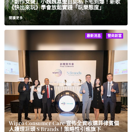
「創作女聲」小魏魏嘉瑩自認私下宅到爆！新歌
《快出來玩》學會放鬆實踐「玩樂態度」
閱讀更多
最新消息
營商創富
Wipro Consumer Care 宣佈全資收購菲律賓個
人護理巨頭 S Brands！策略性引進旗下