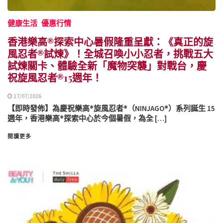
健康生活
優惠行情
香港樂高®探索中心暑假隆重呈獻：《真正的旋
風忍者®試煉》！全城召喚小小忍者，挑戰五大
試煉關卡、體驗全新「魔物突襲」對戰台，慶
祝旋風忍者®15週年！
17/07/2026
【即時發佈】為慶祝樂高®旋風忍者®（NINJAGO®）系列誕生 15
週年，香港樂高®探索中心於今個暑假，為全 […]
閱讀更多