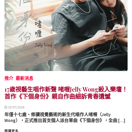
推介
最新消息
17歲視藝生唱作新聲 啫喱Jelly Wong殺入樂壇！
首作《下個身份》親自作曲細訴青春遺憾
25/07/2026
年僅十七歲、修讀視覺藝術的新生代唱作人啫喱（Jelly
Wong），正式推出首支個人派台單曲《下個身份》，全曲 […]
閱讀更多