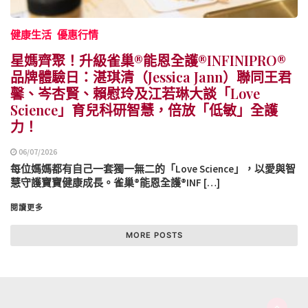
健康生活
優惠行情
星媽齊聚！升級雀巢®能恩全護®INFINIPRO®
品牌體驗日：湛琪清（Jessica Jann）聯同王君
馨、岑杏賢、賴慰玲及江若琳大談「Love
Science」育兒科研智慧，倍放「低敏」全護
力！
06/07/2026
每位媽媽都有自己一套獨一無二的「Love Science」，以愛與智
慧守護寶寶健康成長。雀巢®能恩全護®INF […]
閱讀更多
MORE POSTS