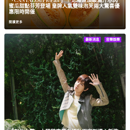
「CANTALOUPE Fair」！北海道頂級滿汁赤肉
蜜瓜甜點芬芳登場 皇牌人氣雙味泡芙兩大驚喜優
惠限時開催
閱讀更多
最新消息
音樂娛樂