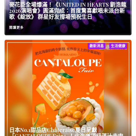
麥花臣全場爆滿！《UNITED IN HEARTS 劉浩龍
2026演唱會》圓滿完成：首度驚喜獻唱未派台新
歌《綻放》 群星好友撐場預祝生日
閱讀更多
最新消息
生活健康
日本No.1甜品店Châteraisé夏日呈獻