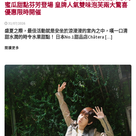
蜜瓜甜點芬芳登場 皇牌人氣雙味泡芙兩大驚喜
優惠限時開催
31/07/2026
盛夏之際，最佳活動就是安坐於涼浸浸的室內之中，嘆一口清
甜水潤的時令水果甜點！ 日本No.1甜品店Châtera […]
閱讀更多