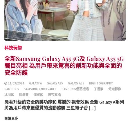
科技玩物
全新Samsung Galaxy A55 5G及 Galaxy A35 5G
矚目亮相 為用戶帶來驚喜的創新功能與全面的
安全防護
21/03/2024
GALAXY A
GALAXY A35
GALAXY A55
NIGHTOGRAPHY
SAMSUNG
SAMSUNG KNOX VAULT
SAMSUNG優惠禮遇
丁香紫
低光影像
冰川藍
檸檬黃
海軍藍
黑夜亮攝
憑著升級的安全防護功能和 震撼的 視覺效果 全新 Galaxy A系列
將為用戶帶來更優質的流動體驗 三星電子香 […]
閱讀更多