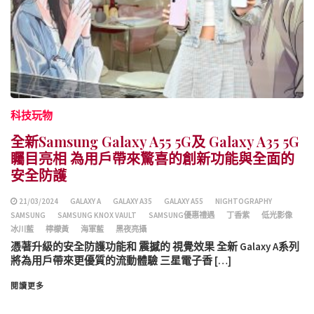
科技玩物
全新Samsung Galaxy A55 5G及 Galaxy A35 5G
矚目亮相 為用戶帶來驚喜的創新功能與全面的
安全防護
21/03/2024
GALAXY A
GALAXY A35
GALAXY A55
NIGHTOGRAPHY
SAMSUNG
SAMSUNG KNOX VAULT
SAMSUNG優惠禮遇
丁香紫
低光影像
冰川藍
檸檬黃
海軍藍
黑夜亮攝
憑著升級的安全防護功能和 震撼的 視覺效果 全新 Galaxy A系列
將為用戶帶來更優質的流動體驗 三星電子香 […]
閱讀更多