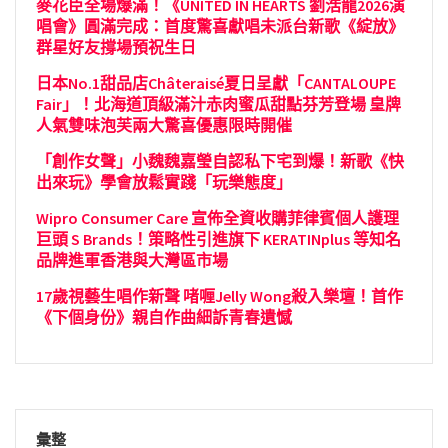
麥花臣全場爆滿！《UNITED IN HEARTS 劉浩龍2026演
唱會》圓滿完成：首度驚喜獻唱未派台新歌《綻放》
群星好友撐場預祝生日
日本No.1甜品店Châteraisé夏日呈獻「CANTALOUPE
Fair」！北海道頂級滿汁赤肉蜜瓜甜點芬芳登場 皇牌
人氣雙味泡芙兩大驚喜優惠限時開催
「創作女聲」小魏魏嘉瑩自認私下宅到爆！新歌《快
出來玩》學會放鬆實踐「玩樂態度」
Wipro Consumer Care 宣佈全資收購菲律賓個人護理
巨頭 S Brands！策略性引進旗下 KERATINplus 等知名
品牌進軍香港與大灣區市場
17歲視藝生唱作新聲 啫喱Jelly Wong殺入樂壇！首作
《下個身份》親自作曲細訴青春遺憾
彙整