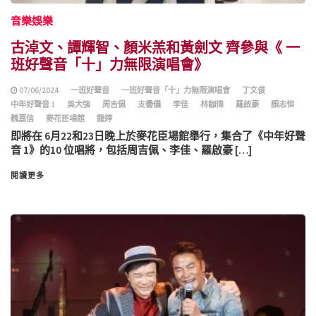
音樂娛樂
古淖文、譚輝智、顏米羔和黃劍文 齊參與《 一
班好聲音「十」力無限演唱會》
07/06/2024
一班好聲音
一班好聲音「十」力無限演唱會
丁文俊
中年好聲音 1
吳大強
周吉佩
支嚳儀
李佳
林鉫徫
羅啟豪
顏志恒
魏嘉信
麥花臣場館
龍婷
即將在 6月22和23日晚上於麥花臣場館舉行，集合了《中年好聲
音 1》的10 位唱將，包括周吉佩、李佳、羅啟豪 […]
閱讀更多