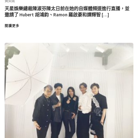
黃奕斌
天星娛樂總裁陳淑芬陳太日前在她的自媒體頻道進行直播，並
邀請了 Hubert 胡鴻鈞、Ramon 羅啟豪和譚輝智 […]
閱讀更多