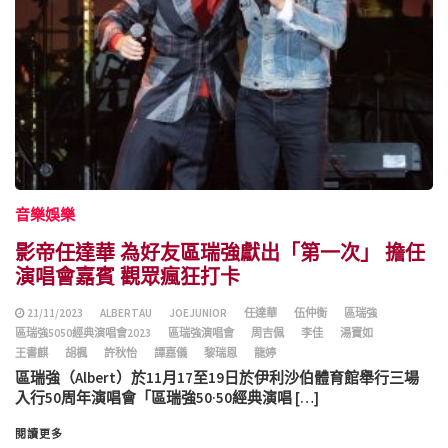
音樂娛樂
影帝任達華 為好友區瑞強獻出「第一次」 擔任
演唱會嘉賓 觀眾瘋狂打卡
21/11/2023
ALBERTAU
JOEJUNIOR
任達華
伍仲衡
區瑞強
區瑞強5050經典演唱會2023
區瑞強演唱會
周吉佩
李佳
湯寶如
王書麒
胡楓
許秋怡
譚嘉儀
黎瑞恩
龍婷
區瑞強（Albert）於11月17至19日於伊利沙伯體育館舉行三場
入行50周年演唱會「區瑞強50·50經典演唱 […]
閱讀更多