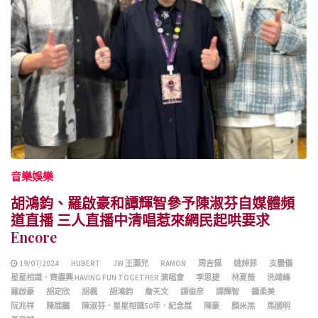
音樂娛樂
胡鴻鈞、羅啟豪和譚輝智參予陳淑芬自媒體頻
道直播 三人直播中清唱惹來網民起哄要求
Encore
19/07/2024
HUBERT
JW 王灝兒
RAMON
周吉佩
姚焯菲
支嚳儀
星星相識．齊盡興 HAVING FUN TOGETHER 演唱會
李思捷
林夏薇
洗靖峰
羅啟豪
胡定欣
胡楓
胡鴻鈞
詹天文
譚俊彦
譚輝智
鍾柔美
阮兆祥
陳展鵬
陳淑芬．星星相識50年．紀念展
陳豪
顏米羔
馬國明