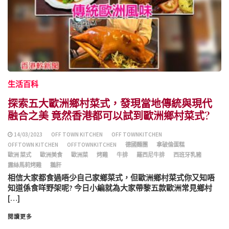
生活百科
探索五大歐洲鄉村菜式，發現當地傳統與現代
融合之美 竟然香港都可以試到歐洲鄉村菜式?
14/03/2023
OFF TOWN KITCHEN
OFF TOWNKITCHEN
OFFTOWN KITCHEN
OFFTOWNKITCHEN
德國麵團
拿破倫蛋糕
歐洲 菜式
歐洲美食
歐洲菜
烤雞
牛排
羅西尼牛排
西班牙乳豬
露絲馬莉烤雞
鵝肝
相信大家都食過唔少自己家鄉菜式，但歐洲鄉村菜式你又知唔
知道係食咩野架呢? 今日小編就為大家帶黎五款歐洲常見鄉村
[…]
閱讀更多