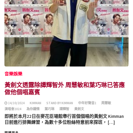
音樂娛樂
黃劍文透露除譚輝智外 周慧敏和葉巧琳已答應
做他個唱嘉賓
14/10/2024
KIMMAN
STAND BY KIMMAN
中年好聲音2
周慧敏
演唱會2024
為你鍾情
葉巧琳
譚輝智
黃劍文
即將於本月22日在麥花臣場館舉行首個個唱的黃劍文 Kimman
日前進行排舞練習，為數十多位粉絲特意前來探班， […]