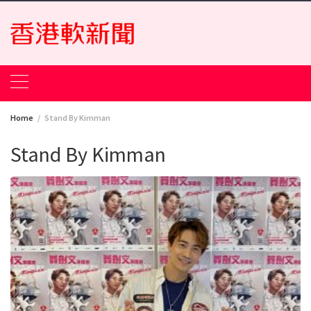
Skip
to
content
Home
Stand By Kimman
Stand By Kimman