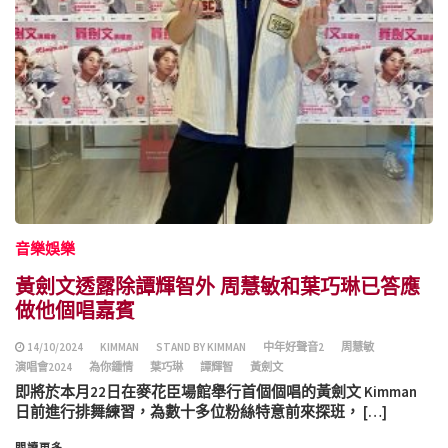
音樂娛樂
黃劍文透露除譚輝智外 周慧敏和葉巧琳已答應
做他個唱嘉賓
14/10/2024
KIMMAN
STAND BY KIMMAN
中年好聲音2
周慧敏
演唱會2024
為你鍾情
葉巧琳
譚輝智
黃劍文
即將於本月22日在麥花臣場館舉行首個個唱的黃劍文 Kimman
日前進行排舞練習，為數十多位粉絲特意前來探班， […]