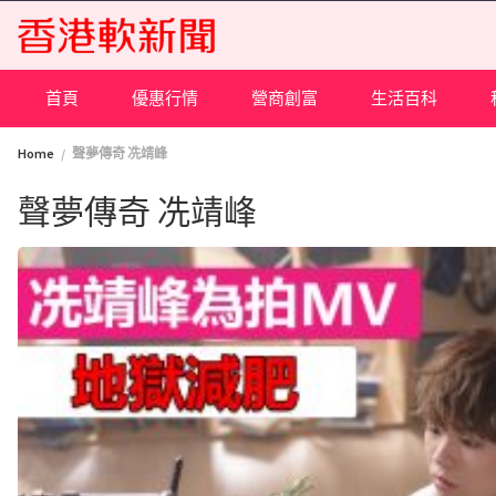
Skip
to
content
首頁
優惠行情
營商創富
生活百科
Home
聲夢傳奇 冼靖峰
聲夢傳奇 冼靖峰