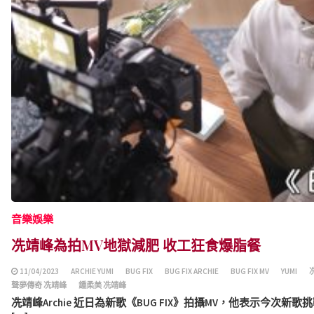
音樂娛樂
冼靖峰為拍MV地獄減肥 收工狂食爆脂餐
11/04/2023
ARCHIE YUMI
BUG FIX
BUG FIX ARCHIE
BUG FIX MV
YUMI
聲夢傳奇 冼靖峰
鍾柔美 冼靖峰
冼靖峰Archie 近日為新歌《​​BUG FIX》拍攝MV，他表示今次新歌