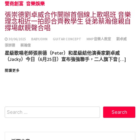
營商創富
音樂娛樂
張崇德劉卓威合作開辦首個線上歌唱班 音樂
理念相近一拍即合齊教學生 徒弟蔡瀚億親自
撐場獻靚聲合唱
30/06/2025
BABYJOHN
GUITAR CONCEPT
MMP音樂人教室
劉卓威
張崇德
蔡瀚億
星級歌唱老師張崇德（Peter）和星級結他演奏家劉卓威
（Jacky）今日（6月25日）宣布強強聯手，二人旗下音 […]
閱讀更多
Search
for: