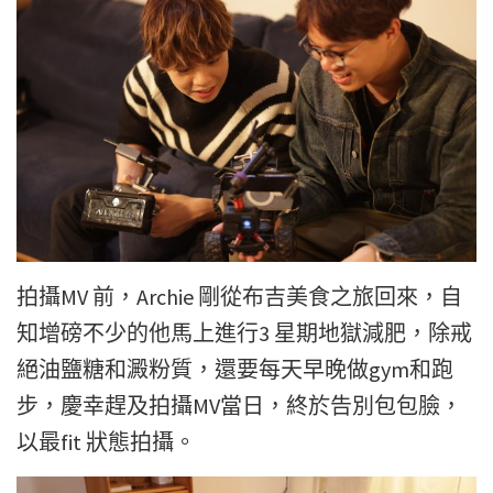
拍攝MV 前，Archie 剛從布吉美食之旅回來，自
知增磅不少的他馬上進行3 星期地獄減肥，除戒
絕油鹽糖和澱粉質，還要每天早晚做gym和跑
步，慶幸趕及拍攝MV當日，終於告別包包臉，
以最fit 狀態拍攝。