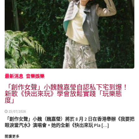
最新消息
音樂娛樂
「創作女聲」小魏魏嘉瑩自認私下宅到爆！
新歌《快出來玩》學會放鬆實踐「玩樂態
度」
25/07/2026
「創作女聲」小魏（魏嘉瑩）將於 8 月 2 日在香港舉辦《我要把
眼淚當汽水》演唱會。她的全新《快出來玩 Pla […]
閱讀更多