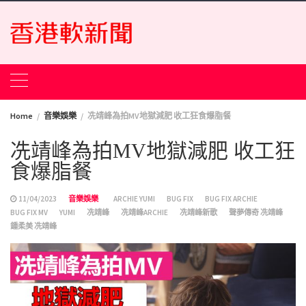
Skip
to
content
Home
音樂娛樂
冼靖峰為拍MV地獄減肥 收工狂食爆脂餐
冼靖峰為拍MV地獄減肥 收工狂
食爆脂餐
11/04/2023
音樂娛樂
ARCHIE YUMI
BUG FIX
BUG FIX ARCHIE
BUG FIX MV
YUMI
冼靖峰
冼靖峰ARCHIE
冼靖峰新歌
聲夢傳奇 冼靖峰
鍾柔美 冼靖峰