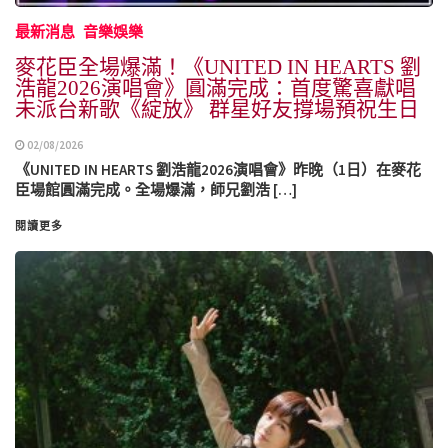
最新消息
音樂娛樂
麥花臣全場爆滿！《UNITED IN HEARTS 劉
浩龍2026演唱會》圓滿完成：首度驚喜獻唱
未派台新歌《綻放》 群星好友撐場預祝生日
02/08/2026
《UNITED IN HEARTS 劉浩龍2026演唱會》昨晚（1日）在麥花
臣場館圓滿完成。全場爆滿，師兄劉浩 […]
閱讀更多