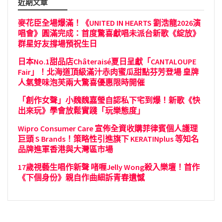
近期文章
麥花臣全場爆滿！《UNITED IN HEARTS 劉浩龍2026演
唱會》圓滿完成：首度驚喜獻唱未派台新歌《綻放》
群星好友撐場預祝生日
日本No.1甜品店Châteraisé夏日呈獻「CANTALOUPE
Fair」！北海道頂級滿汁赤肉蜜瓜甜點芬芳登場 皇牌
人氣雙味泡芙兩大驚喜優惠限時開催
「創作女聲」小魏魏嘉瑩自認私下宅到爆！新歌《快
出來玩》學會放鬆實踐「玩樂態度」
Wipro Consumer Care 宣佈全資收購菲律賓個人護理
巨頭 S Brands！策略性引進旗下 KERATINplus 等知名
品牌進軍香港與大灣區市場
17歲視藝生唱作新聲 啫喱Jelly Wong殺入樂壇！首作
《下個身份》親自作曲細訴青春遺憾