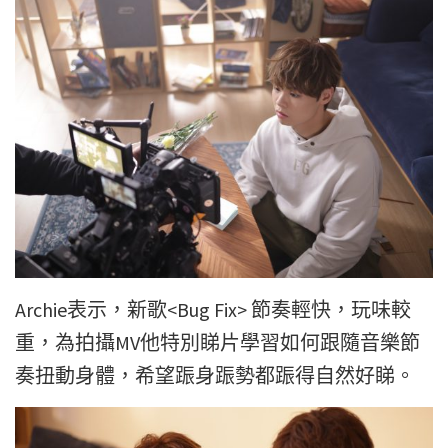
Archie表示，新歌<Bug Fix> 節奏輕快，玩味較
重，為拍攝MV他特別睇片學習如何跟隨音樂節
奏扭動身體，希望䟴身䟴勢都䟴得自然好睇。