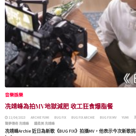
音樂娛樂
冼靖峰為拍MV地獄減肥 收工狂食爆脂餐
11/04/2023
ARCHIE YUMI
BUG FIX
BUG FIX ARCHIE
BUG FIX MV
YUMI
聲夢傳奇 冼靖峰
鍾柔美 冼靖峰
冼靖峰Archie 近日為新歌《​​BUG FIX》拍攝MV，他表示今次新歌