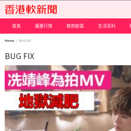
Skip
to
content
首頁
優惠行情
營商創富
生活百科
Home
BUG FIX
BUG FIX